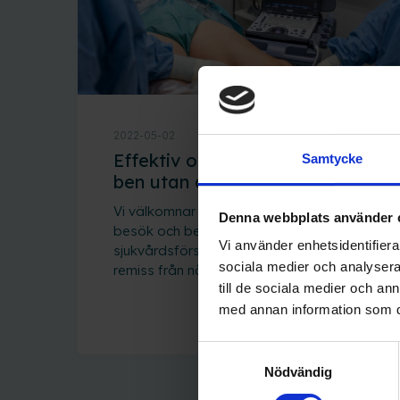
2022-05-02
Effektiv och smidig resa mot
Samtycke
ben utan åderbråck
Vi välkomnar dig som betalar ditt
Denna webbplats använder 
besök och behandling privat, har en
Vi använder enhetsidentifierar
sjukvårdsförsäkring eller kommer via
sociala medier och analysera 
remiss från något...
till de sociala medier och a
med annan information som du 
LÄS MER
Samtyckesval
Nödvändig