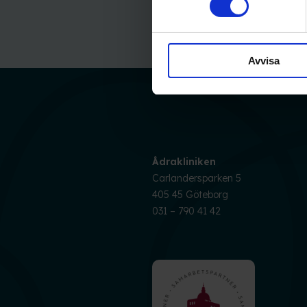
Avvisa
Ådrakliniken
Carlandersparken 5
405 45 Göteborg
031 – 790 41 42