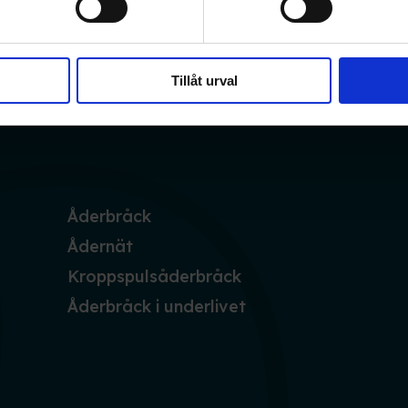
Tillåt urval
Åderbråck
Ådernät
Kroppspulsåderbråck
Åderbråck i underlivet