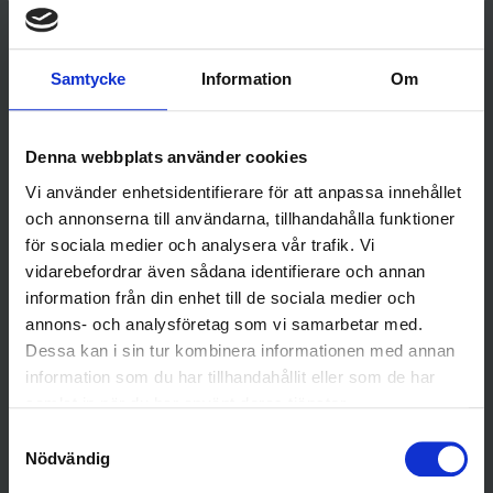
Samtycke
Information
Om
Före andra behandlingen
Denna webbplats använder cookies
Vi använder enhetsidentifierare för att anpassa innehållet
och annonserna till användarna, tillhandahålla funktioner
för sociala medier och analysera vår trafik. Vi
vidarebefordrar även sådana identifierare och annan
information från din enhet till de sociala medier och
annons- och analysföretag som vi samarbetar med.
Dessa kan i sin tur kombinera informationen med annan
information som du har tillhandahållit eller som de har
samlat in när du har använt deras tjänster.
Samtyckesval
Nödvändig