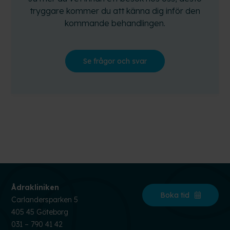
tryggare kommer du att känna dig inför den
kommande behandlingen.
Se frågor och svar
Ådrakliniken
Boka tid
Carlandersparken 5
405 45 Göteborg
031 – 790 41 42