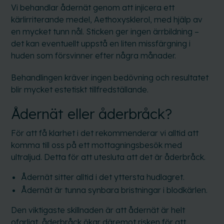
Vi behandlar ådernät genom att injicera ett
kärlirriterande medel, Aethoxysklerol, med hjälp av
en mycket tunn nål. Sticken ger ingen ärrbildning –
det kan eventuellt uppstå en liten missfärgning i
huden som försvinner efter några månader.
Behandlingen kräver ingen bedövning och resultatet
blir mycket estetiskt tillfredställande.
Ådernät eller åderbråck?
För att få klarhet i det rekommenderar vi alltid att
komma till oss på ett mottagningsbesök med
ultraljud. Detta för att utesluta att det är åderbråck.
Ådernät sitter alltid i det yttersta hudlagret.
Ådernät är tunna synbara bristningar i blodkärlen.
Den viktigaste skillnaden är att ådernät är helt
ofarligt, åderbråck ökar däremot risken för att