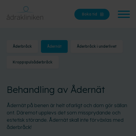
Boka tid
Åderbråck
Ådernät
Åderbråck i underlivet
Kroppspulsåderbråck
Behandling av Ådernät
Ådernät på benen är helt ofarligt och dom gör sällan
ont. Däremot upplevs det som missprydande och
estetisk störande. Ådernät skall inte förväxlas med
åderbråck!