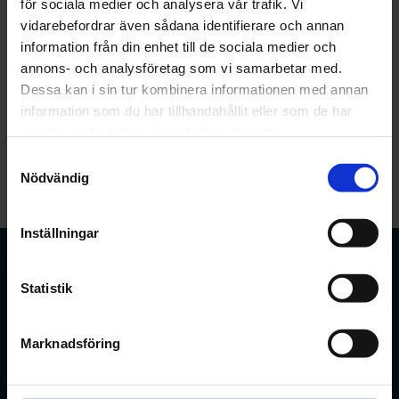
för sociala medier och analysera vår trafik. Vi
vidarebefordrar även sådana identifierare och annan
information från din enhet till de sociala medier och
annons- och analysföretag som vi samarbetar med.
Dessa kan i sin tur kombinera informationen med annan
När du använder formuläret godkänner du
personuppgiftspolicyn
.
information som du har tillhandahållit eller som de har
samlat in när du har använt deras tjänster.
Samtyckesval
Nödvändig
Inställningar
Boka tid
Statistik
Ådrakliniken
Carlandersparken 5
Marknadsföring
405 45 Göteborg
031 – 790 41 42