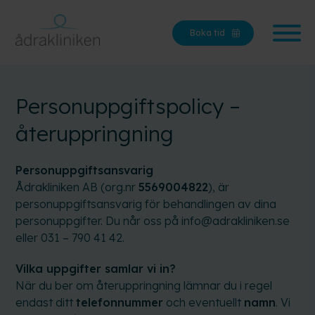
Boka tid
Personuppgiftspolicy –
återuppringning
Personuppgiftsansvarig
Ådrakliniken AB (org.nr
5569004822
), är
personuppgiftsansvarig för behandlingen av dina
personuppgifter. Du når oss på info@adrakliniken.se
eller 031 – 790 41 42.
Vilka uppgifter samlar vi in?
När du ber om återuppringning lämnar du i regel
endast ditt
telefonnummer
och eventuellt
namn
. Vi