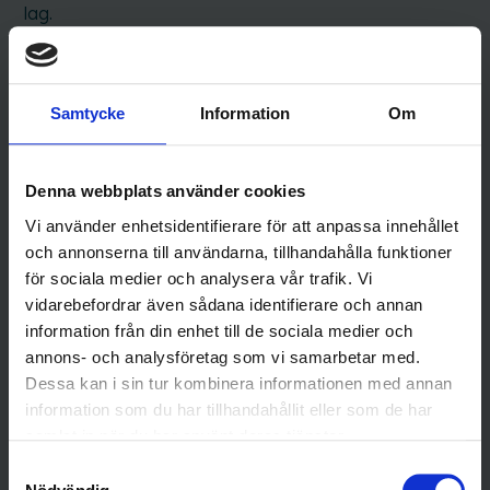
lag.
Mottagare och personuppgiftsbiträden
Dina uppgifter kan delas med våra leverantörer som
hjälper oss att leverera tjänsten, t.ex.
Samtycke
Information
Om
webbhotell/drift
,
telefoni/CRM
och
bokningssystem
. Dessa agerar som
personuppgiftsbiträden
enligt avtal och får inte
Denna webbplats använder cookies
använda uppgifterna för egna syften. Intern åtkomst
Vi använder enhetsidentifierare för att anpassa innehållet
begränsas till behörig personal.
och annonserna till användarna, tillhandahålla funktioner
för sociala medier och analysera vår trafik. Vi
Överföringar utanför EU/EES
vidarebefordrar även sådana identifierare och annan
Vi strävar efter att behandla uppgifter inom EU/EES.
information från din enhet till de sociala medier och
Om överföring ändå sker (t.ex. via en leverantör med
annons- och analysföretag som vi samarbetar med.
drift utanför EU/EES) använder vi
EU-
Dessa kan i sin tur kombinera informationen med annan
kommissionens standardavtalsklausuler (SCC)
information som du har tillhandahållit eller som de har
och vidtar kompletterande skyddsåtgärder när det
samlat in när du har använt deras tjänster.
behövs.
Samtyckesval