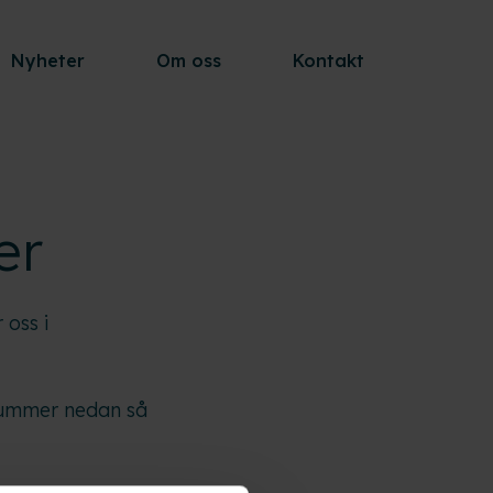
Nyheter
Om oss
Kontakt
er
 oss i
onnummer nedan så