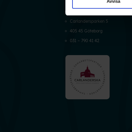
Avvisa
Ådrakliniken
Carlandersparken 5
405 45 Göteborg
031 – 790 41 42