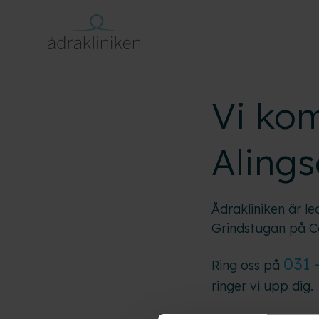
Vi kom
Aling
Ådrakliniken är l
Grindstugan på Ca
031 
Ring oss på
ringer vi upp dig.