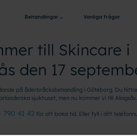
Behandlingar
Vanliga frågor
mer till Skincare i
sås den 17 septemb
edande på åderbråcksbehandling i Göteborg. Du hittar
rlanderska sjukhuset, men nu kommer vi till Alingsås.
– 790 41 42
för att boka tid. Eller fyll i ditt telef