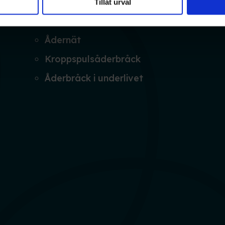
Tillåt urval
Åderbråck
Ådernät
Kroppspulsåderbråck
Åderbråck i underlivet