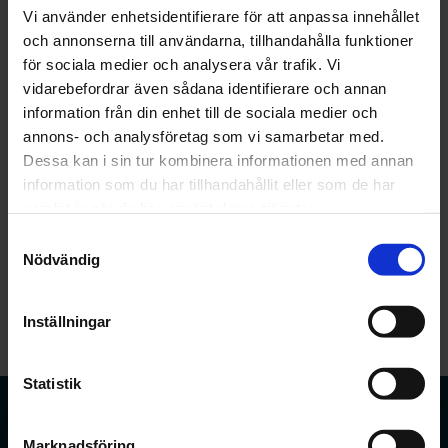
Vi använder enhetsidentifierare för att anpassa innehållet
,
,
Åderbråck
Ådernät
Ådrakliniken
och annonserna till användarna, tillhandahålla funktioner
Kliniken
för sociala medier och analysera vår trafik. Vi
vidarebefordrar även sådana identifierare och annan
Välkommen på drop-in-
information från din enhet till de sociala medier och
annons- och analysföretag som vi samarbetar med.
mottagning 29 september
Dessa kan i sin tur kombinera informationen med annan
information som du har tillhandahållit eller som de har
samlat in när du har använt deras tjänster.
Vi kommer ha drop-in-mottagning den 29 september
klockan 09.00 – 17.00.
Samtyckesval
Nödvändig
Gratis ultraljud och ingen föranmälan krävs.
Inställningar
Ni hittar oss i
grindstugan
vid Carlanderska Sjukhuset.
Statistik
Boka tid
Ådrakliniken
Marknadsföring