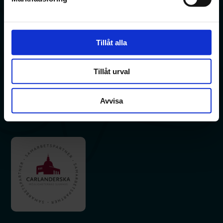
Carlandersparken 5
405 45 Göteborg
Tillåt alla
031 – 790 41 42
Tillåt urval
Åderbråck
Ådernät
Kroppspulsåderbråck
Avvisa
Åderbråck i underlivet