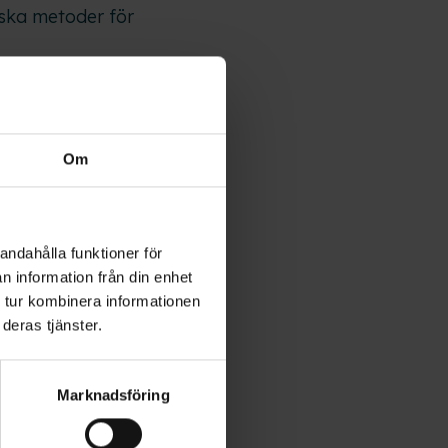
iska metoder för
tod som
rer och
Om
andahålla funktioner för
är den drabbade
n information från din enhet
 tur kombinera informationen
s laserablation
deras tjänster.
åck utan stora
Marknadsföring