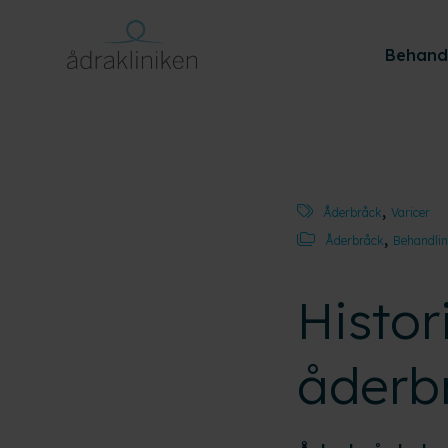
Behand
,
Åderbråck
Varicer
,
Åderbråck
Behandli
Histo
åderb