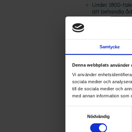
Under 1800-tale
att behandla åd
År 1846 introd
involverade att
Senare under de
invaginationste
Samtycke
1900-talet
:
Denna webbplats använder 
Vi använder enhetsidentifierar
På 1900-talet u
sociala medier och analysera 
venen helt enkel
till de sociala medier och a
På 1980-talet i
med annan information som du 
och radiofrekve
kirurgiska snitt.
Samtyckesval
Nödvändig
Nutid
: