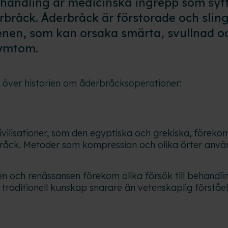
andling är medicinska ingrepp som syftar
bråck. Åderbråck är förstorade och slin
benen, som kan orsaka smärta, svullnad o
ymtom.
t över historien om åderbråcksoperationer:
ivilisationer, som den egyptiska och grekiska, föreko
åck. Metoder som kompression och olika örter använd
n och renässansen förekom olika försök till behandli
traditionell kunskap snarare än vetenskaplig förståel