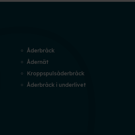
Åderbråck
Ådernät
Kroppspulsåderbråck
Åderbråck i underlivet