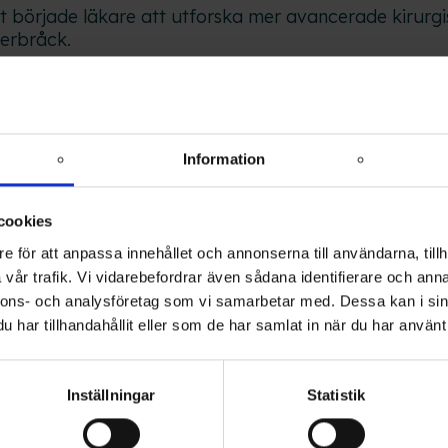
t började läkare att utforska mer avancerade kirurg
erbråck.
ucerade den amerikanske läkaren James Syme en me
 avlägsna delar av de drabbade venerna.
tta århundrade användes också olika typer av ligatu
kniker för att behandla åderbråck.
Information
cookies
e för att anpassa innehållet och annonserna till användarna, tillh
tvecklades tekniker som saphenous vein stripping, d
vår trafik. Vi vidarebefordrar även sådana identifierare och anna
t drogs ut eller avlägsnades från kroppen.
nnons- och analysföretag som vi samarbetar med. Dessa kan i sin
ntroducerades minimalinvasiva tekniker som endovenö
har tillhandahållit eller som de har samlat in när du har använt 
nsablation, vilket möjliggjorde behandling av åderbr
Inställningar
Statistik