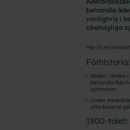
Åderbråcksbeh
behandla åder
vanligtvis i 
obehagliga s
Här är en översik
Förhistoria
:
Redan i antika c
behandla åderbr
symtomen.
Under medeltide
ofta baserat på 
1800-talet
: