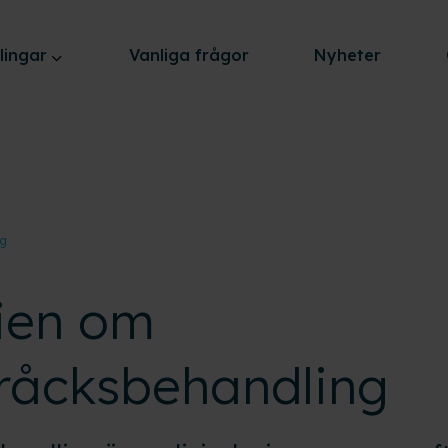
lingar
Vanliga frågor
Nyheter
ng
rien om
råcksbehandling