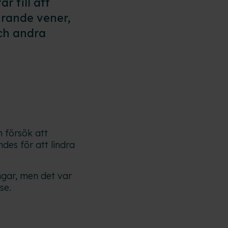
 till att
grande vener,
ch andra
m försök att
es för att lindra
ngar, men det var
se.