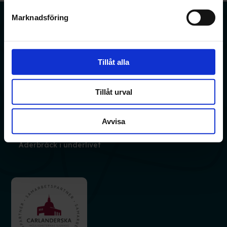
Marknadsföring
Boka tid
Ådrakliniken
Carlandersparken 5
Tillåt alla
405 45 Göteborg
031 – 790 41 42
Tillåt urval
Avvisa
Åderbråck
Ådernät
Kroppspulsåderbråck
Åderbråck i underlivet