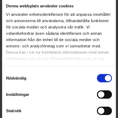
Denna webbplats använder cookies
Har du åderbråck eller
Vi använder enhetsidentifierare för att anpassa innehållet
ådernät?
och annonserna till användarna, tillhandahålla funktioner
för sociala medier och analysera vår trafik. Vi
Ådernät på benen är helt ofarligt och dom gör sällan
vidarebefordrar även sådana identifierare och annan
ont. Däremot upplevs det som missprydande och
information från din enhet till de sociala medier och
estetisk störande. Ådernät skall inte förväxlas med
annons- och analysföretag som vi samarbetar med.
åderbråck!
Dessa kan i sin tur kombinera informationen med annan
information som du har tillhandahållit eller som de har
Vi behandlar ådernät genom att injicera ett
samlat in när du har använt deras tjänster.
kärlirriterande medel, Aethoxysklerol, med hjälp av
Samtyckesval
en mycket tunn nål. Sticken ger ingen ärrbildning –
Nödvändig
det kan eventuellt uppstå en liten missfärgning i
huden som försvinner efter några månader.
Inställningar
Behandlingen kräver ingen bedövning och resultatet
blir mycket estetiskt tillfredställande.
Statistik