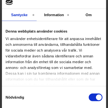
Åderbråck
Samtycke
Information
Om
Besök oss på drop-in den 24
mars mellan 09:00 – 15:00
Denna webbplats använder cookies
Vi använder enhetsidentifierare för att anpassa innehållet
Ingen föranmälan krävs!
och annonserna till användarna, tillhandahålla funktioner
för sociala medier och analysera vår trafik. Vi
vidarebefordrar även sådana identifierare och annan
Har du åderbråck eller
information från din enhet till de sociala medier och
annons- och analysföretag som vi samarbetar med.
ådernät?
Dessa kan i sin tur kombinera informationen med annan
information som du har tillhandahållit eller som de har
Ådernät på benen är helt ofarligt och dom gör sällan
samlat in när du har använt deras tjänster.
ont. Däremot upplevs det som missprydande och
estetisk störande. Ådernät skall inte förväxlas med
Samtyckesval
åderbråck!
Nödvändig
Vi behandlar ådernät genom att injicera ett