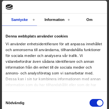
,
Åderbråck
Kliniken
Besök oss på drop-in den 17
Samtycke
Information
Om
november mellan 08.00 –
Denna webbplats använder cookies
15.00
Vi använder enhetsidentifierare för att anpassa innehållet
och annonserna till användarna, tillhandahålla funktioner
Ingen föranmälan krävs och gratis ultraljud!
för sociala medier och analysera vår trafik. Vi
vidarebefordrar även sådana identifierare och annan
information från din enhet till de sociala medier och
Har du åderbråck eller
annons- och analysföretag som vi samarbetar med.
ådernät?
Dessa kan i sin tur kombinera informationen med annan
information som du har tillhandahållit eller som de har
Ådernät på benen är helt ofarligt och dom gör sällan
samlat in när du har använt deras tjänster.
ont. Däremot upplevs det som missprydande och
Samtyckesval
estetisk störande. Ådernät skall inte förväxlas med
Nödvändig
åderbråck!