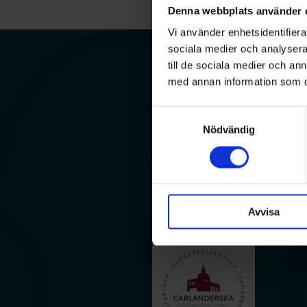
Denna webbplats använder 
Vi använder enhetsidentifierar
sociala medier och analysera 
till de sociala medier och a
med annan information som du 
Samtyckesval
Nödvändig
Ådrakliniken
Carlandersparken 5
405 45 Göteborg
031 – 790 41 42
Avvisa