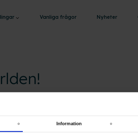
lingar
Vanliga frågor
Nyheter
rlden!
dPress. Detta är ditt första inlägg. Du kan redigera d
bara att börja skriva!
Information