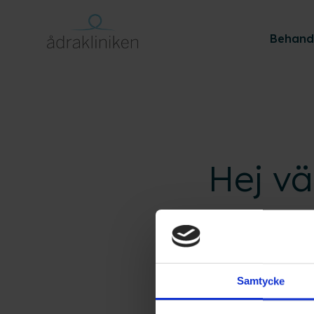
Behand
Hej vä
Välkommen till Wor
det. Sedan är det 
Samtycke