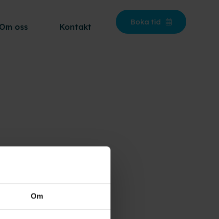
Boka tid
Om oss
Kontakt
et eller ta bort
Om