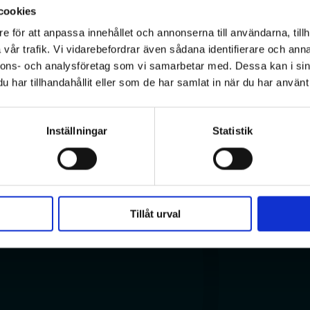
cookies
e för att anpassa innehållet och annonserna till användarna, tillh
vår trafik. Vi vidarebefordrar även sådana identifierare och anna
nnons- och analysföretag som vi samarbetar med. Dessa kan i sin
har tillhandahållit eller som de har samlat in när du har använt 
Inställningar
Statistik
Åderbråck
Ådernät
Kroppspulsåderbråck
Tillåt urval
Åderbråck i underlivet