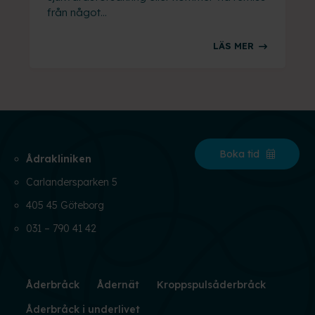
från något...
LÄS MER
Boka tid
Ådrakliniken
Carlandersparken 5
405 45 Göteborg
031 – 790 41 42
Åderbråck
Ådernät
Kroppspulsåderbråck
Åderbråck i underlivet