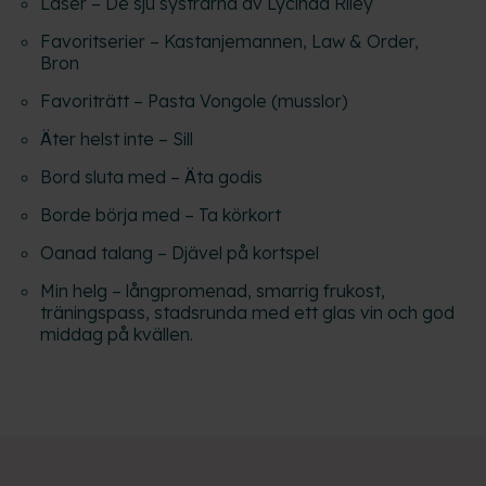
Läser – De sju systrarna av Lycinda Riley
Favoritserier – Kastanjemannen, Law & Order,
Bron
Favoriträtt – Pasta Vongole (musslor)
Äter helst inte – Sill
Bord sluta med – Äta godis
Borde börja med – Ta körkort
Oanad talang – Djävel på kortspel
Min helg – långpromenad, smarrig frukost,
träningspass, stadsrunda med ett glas vin och god
middag på kvällen.