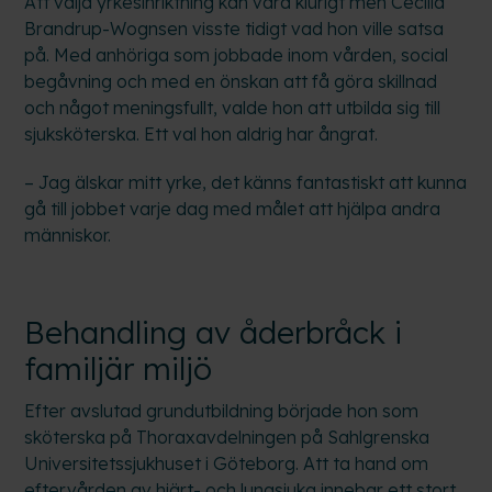
Att välja yrkesinriktning kan vara klurigt men Cecilia
Brandrup-Wognsen visste tidigt vad hon ville satsa
på. Med anhöriga som jobbade inom vården, social
begåvning och med en önskan att få göra skillnad
och något meningsfullt, valde hon att utbilda sig till
sjuksköterska. Ett val hon aldrig har ångrat.
– Jag älskar mitt yrke, det känns fantastiskt att kunna
gå till jobbet varje dag med målet att hjälpa andra
människor.
Behandling av åderbråck i
familjär miljö
Efter avslutad grundutbildning började hon som
sköterska på Thoraxavdelningen på Sahlgrenska
Universitetssjukhuset i Göteborg. Att ta hand om
eftervården av hjärt- och lungsjuka innebar ett stort