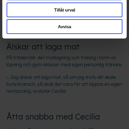
– Om fem år? Kan inte se mig på något annat ställe
Tillåt urval
än här, men oavsett vad som händer kommer jag att
jobba kvar inom vården, säger hon.
Avvisa
Älskar att laga mat
På fritiden blir det matlagning och träning i form av
löpning och gym-klasser med egen personlig tränare.
– Jag älskar att laga mat, så om jag trots allt skulle
byta bransch, så skall det vara för att öppna en egen
restaurang, avslutar Cecilia.
Åtta snabba med Cecilia