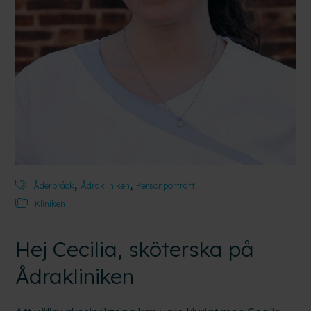
,
,
Åderbråck
Ådrakliniken
Personporträtt
Kliniken
Hej Cecilia, sköterska på
Ådrakliniken